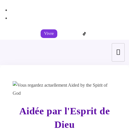
+44 7539 325442
info@todahcitychurch.org
Vivre
Aidée par l'Esprit de
Dieu