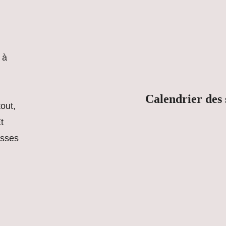
 à
Calendrier des 
tout,
t
esses