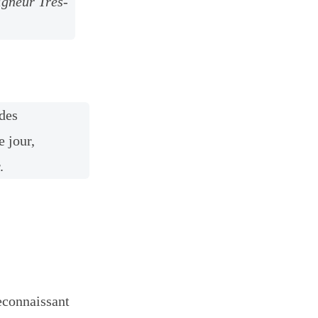
eigneur Très-
 des
 jour,
.
reconnaissant