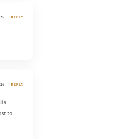
026
REPLY
026
REPLY
His
st to