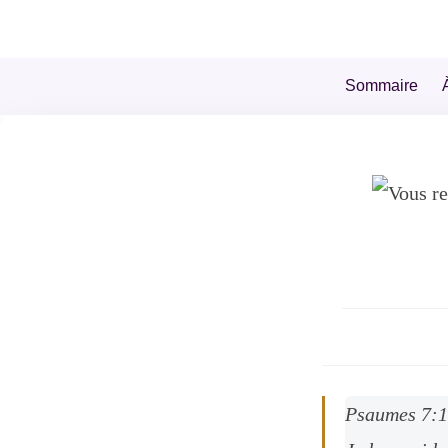
+44 7539 325442
info@todahcitychurch.org
Sommaire
Psaumes 7: