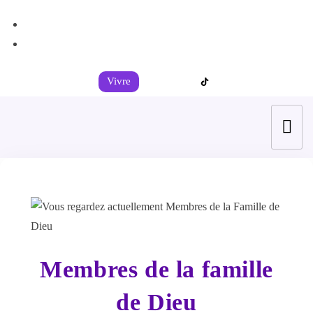
+44 7539 325442
info@todahcitychurch.org
Vivre
Membres de la famille
de Dieu