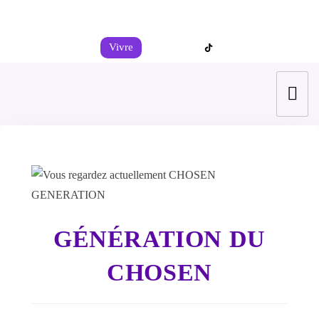
+44 7539 325442
info@todahcitychurch.org
Vivre
GÉNÉRATION DU
CHOSEN