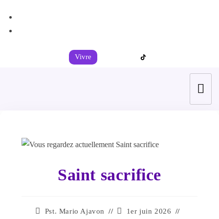
+44 7539 325442
info@todahcitychurch.org
Vivre
Saint sacrifice
Pst. Mario Ajavon
1er juin 2026