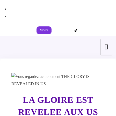
+44 7539 325442
info@todahcitychurch.org
Vivre
LA GLOIRE EST
REVELEE AUX US