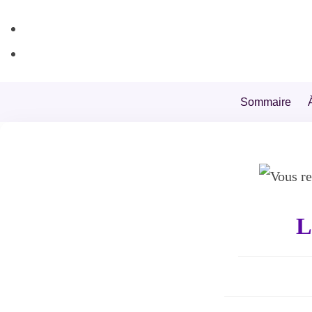
+44 7539 325442
info@todahcitychurch.org
Sommaire
L