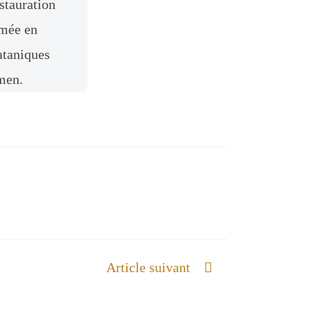
stauration
rmée en
sataniques
Amen.
Article suivant
LA GLOIRE EST REVELEE AUX US