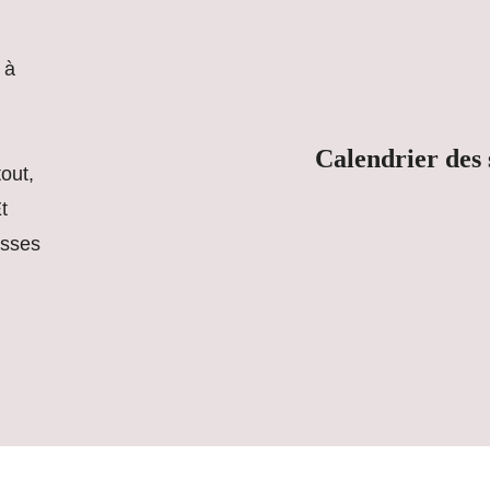
 à
Calendrier des 
tout,
t
esses
 2023 Todah City Church. Tous droits réservés.