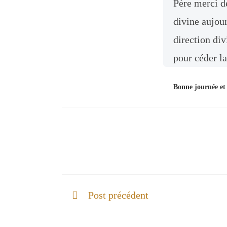
Père merci d
divine aujour
direction div
pour céder la
Bonne journée et
Post précédent
Appelé à être avec Lui