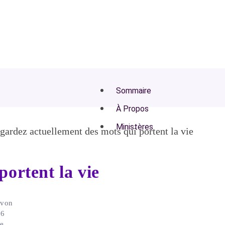
Sommaire
À Propos
Ministères
Musique Todah City
portent la vie
Hommes de Valor
Impact sur les femmes
avon
Ambassadeurs
26
e