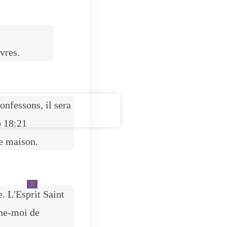
vres.
onfessons, il sera
b 18:21
re maison.
X
. L'Esprit Saint
nne-moi de