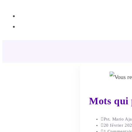
+44 7539 325442
info@todahcitychurch.org
Mots qui 
Pst. Mario Aj
20 février 20
1 Commentair