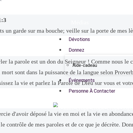
Coin des enfants
Aigles
1:3
Médias
s un garde sur ma bouche; veille sur la porte de mes lè
Dévotions
Donnez
rler la parole est un don du Seigneur ! Comme nous le c
Aide-cadeau
la mort sont dans la puissance de la langue selon Prover
Événements
issez la vie et parlez la Parole de Dieu sur vous et vot
Personne À Contacter
rcie d'avoir déposé la vie en moi et la vie en abondance
 le contrôle de mes paroles et de ce que je décrète. Do