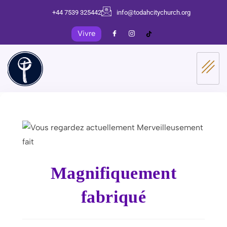
+44 7539 325442
info@todahcitychurch.org
Vivre
Magnifiquement
fabriqué